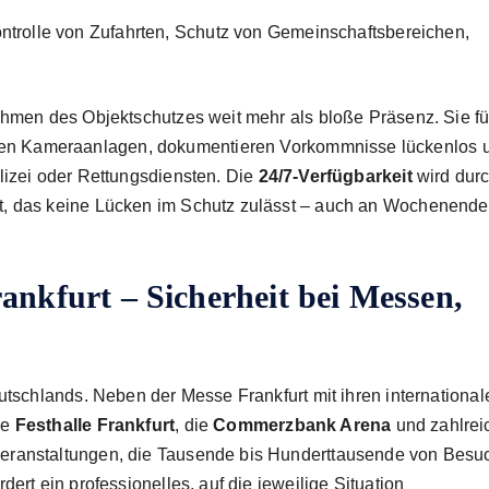
ntrolle von Zufahrten, Schutz von Gemeinschafts­bereichen,
ahmen des Objektschutzes weit mehr als bloße Präsenz. Sie f
en Kameraanlagen, dokumentieren Vorkommnisse lückenlos 
lizei oder Rettungsdiensten. Die
24/7-Verfügbarkeit
wird durc
et, das keine Lücken im Schutz zulässt – auch an Wochenend
ankfurt – Sicherheit bei Messen,
utschlands. Neben der Messe Frankfurt mit ihren international
ie
Festhalle Frankfurt
, die
Commerzbank Arena
und zahlrei
eranstaltungen, die Tausende bis Hunderttausende von Besu
ert ein professionelles, auf die jeweilige Situation