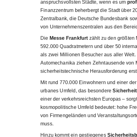
anspruchsvollsten Städte, wenn es um
pro
Finanzzentrum beherbergt die Stadt über 20
Zentralbank, die Deutsche Bundesbank sow
von Unternehmens­zentralen aus den Berei
Die
Messe Frankfurt
zählt zu den größten 
592.000 Quadratmetern und über 50 interna
als zwei Millionen Besucher aus aller Welt
Automechanika ziehen Zehntausende von Me
sicherheitstechnische Herausforderung ers
Mit rund 770.000 Einwohnern und einer der
urbanes Umfeld, das besondere
Sicherhei
einer der verkehrsreichsten Europas – sorgt
kosmopolitische Umfeld bedeutet: hohe Freq
von Firmengeländen und Veranstaltungsorten
muss.
Hinzu kommt ein gestiegenes
Sicherheits