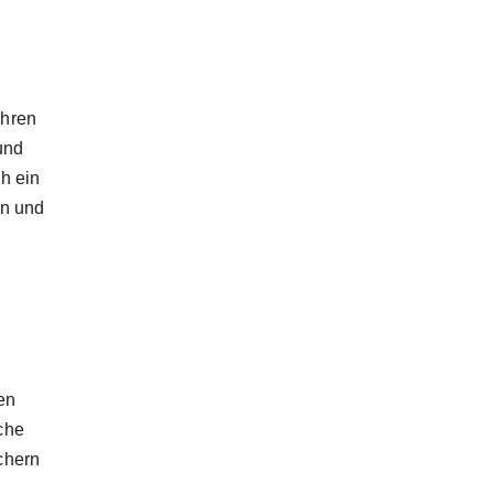
ühren
und
h ein
en und
en
che
chern