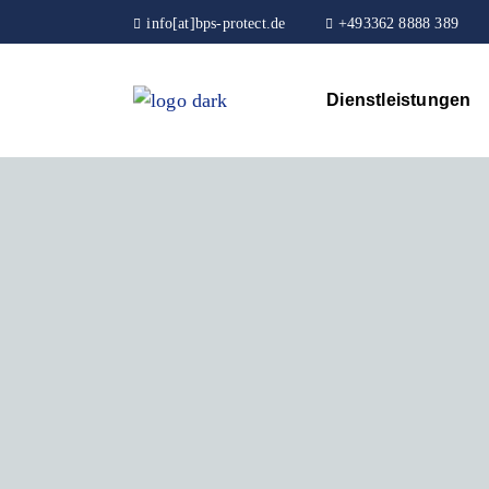
info[at]bps-protect.de
+493362 8888 389
Dienstleistungen