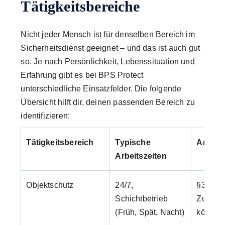
Tätigkeitsbereiche
Nicht jeder Mensch ist für denselben Bereich im
Sicherheitsdienst geeignet – und das ist auch gut
so. Je nach Persönlichkeit, Lebenssituation und
Erfahrung gibt es bei BPS Protect
unterschiedliche Einsatzfelder. Die folgende
Übersicht hilft dir, deinen passenden Bereich zu
identifizieren:
Tätigkeitsbereich
Typische
Anford
Arbeitszeiten
Objektschutz
24/7,
§34a G
Schichtbetrieb
Zuverlä
(Früh, Spät, Nacht)
körperl