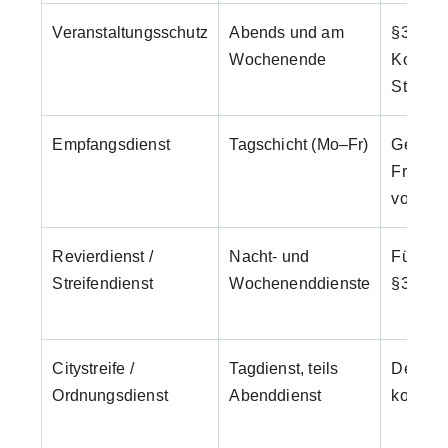
Veranstaltungsschutz
Abends und am
§34a G
Wochenende
Kommuni
Stressr
Empfangsdienst
Tagschicht (Mo–Fr)
Gepfleg
Fremds
von Vort
Revierdienst /
Nacht- und
Führers
Streifendienst
Wochenenddienste
§34a 
Citystreife /
Tagdienst, teils
Deeska
Ordnungsdienst
Abenddienst
kommuni