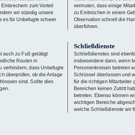
Einbrechern zum Vorteil
vermuten, dass einige Mitar
ndern wir ständig unsere
zu Einbrüchen in einem Geb
ss es für Unbefugte schwer
Observation schnell die Han
überführen.
Schließdienste
t auch zu Fuß getätigt
Schließdienstes sind ebenfa
edliche Routen in
insbesondere dann, wenn b
zu verhindern, dass Unbefugte
Personenkreisen betreten w
uch überprüfen, ob die Anlage
Schlüssel überlassen und w
hlossen sind. Sollte dies
für die richtigen Mitarbeiter
rgen.
Bereichen keinen Zutritt h
betreten. Ebenso können wi
wichtigen Bereiche abgeschl
welche Schließdienste wir f