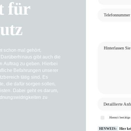
t für
Sicherheit in
Magdeburg
Sicherheit in
utz
Frankfurt Oder
Please
Please
leave
Please
leave
Please
this
leave
this
leave
mt schon mal gehört,
field
this
field
. Darüberhinaus gibt auch die
this
empty.
field
in Auftrag zu geben. Hierbei
empty.
field
empty.
ufliche Befahrungen unserer
empty.
zbereich tätig sind. Es
e, die dafür sorgen sollen,
isten. Dabei geht es darum,
dnungswidrigkeiten zu
Detaillierte Anf
Hiermit bestätige
HINWEIS:
Hier ke