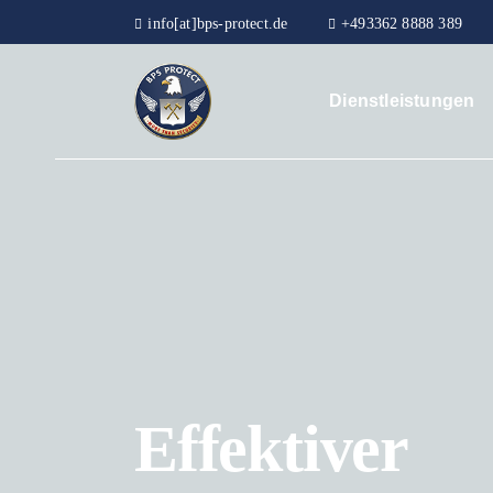
info[at]bps-protect.de
+493362 8888 389
Dienstleistungen
Effektiver