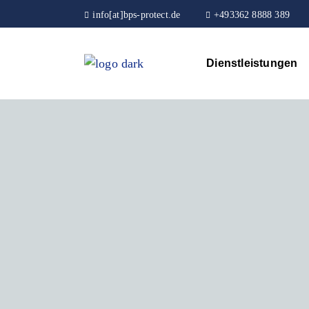
info[at]bps-protect.de
+493362 8888 389
Dienstleistungen