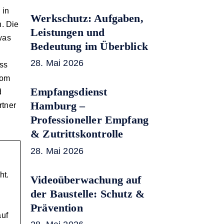
 in
Werkschutz: Aufgaben,
n. Die
Leistungen und
was
Bedeutung im Überblick
28. Mai 2026
ass
Vom
Empfangsdienst
d
Hamburg –
rtner
Professioneller Empfang
& Zutrittskontrolle
28. Mai 2026
ht.
Videoüberwachung auf
der Baustelle: Schutz &
Prävention
auf