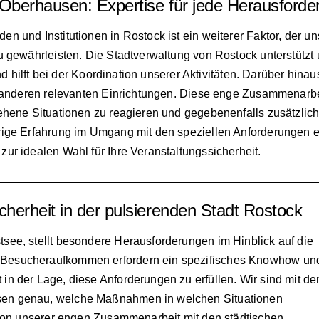
berhausen: Expertise für jede Herausforde
 und Institutionen in Rostock ist ein weiterer Faktor, der un
u gewährleisten. Die Stadtverwaltung von Rostock unterstützt
nd hilft bei der Koordination unserer Aktivitäten. Darüber hinau
nd anderen relevanten Einrichtungen. Diese enge Zusammenarbe
ehene Situationen zu reagieren und gegebenenfalls zusätzlic
rige Erfahrung im Umgang mit den speziellen Anforderungen e
ur idealen Wahl für Ihre Veranstaltungssicherheit.
cherheit in der pulsierenden Stadt Rostock
tsee, stellt besondere Herausforderungen im Hinblick auf die
e Besucheraufkommen erfordern ein spezifisches Knowhow un
 in der Lage, diese Anforderungen zu erfüllen. Wir sind mit de
ssen genau, welche Maßnahmen in welchen Situationen
ir von unserer engen Zusammenarbeit mit den städtischen