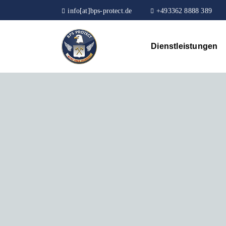
info[at]bps-protect.de
+493362 8888 389
Dienstleistungen