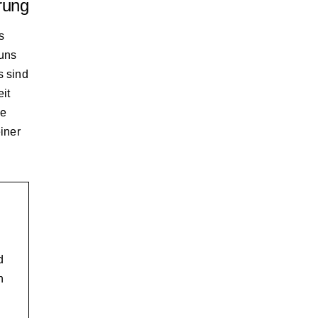
rung
s
 uns
s sind
it
he
iner
d
n