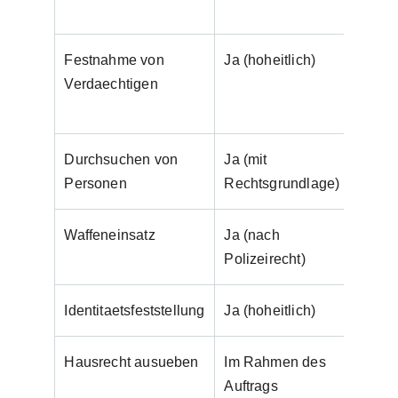
Pers
Festnahme von
Ja (hoheitlich)
Nur pe
Verdaechtigen
Festn
StPO)
Durchsuchen von
Ja (mit
Nein
Personen
Rechtsgrundlage)
Waffeneinsatz
Ja (nach
Nur m
Polizeirecht)
nur z
Identitaetsfeststellung
Ja (hoheitlich)
Nein
Hausrecht ausueben
Im Rahmen des
Ja, im
Auftrags
Inhab