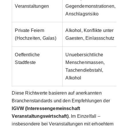
Veranstaltungen
Gegendemonstrationen,
Ri
Anschlagsrisiko
erf
Private Feiern
Alkohol, Konflikte unter
Ab
(Hochzeiten, Galas)
Gaesten, Einlassschutz
min
Oeffentliche
Unuebersichtliche
1 K
Stadtfeste
Menschenmassen,
Be
Taschendiebstahl,
Alkohol
Diese Richtwerte basieren auf anerkannten
Branchenstandards und den Empfehlungen der
IGVW (Interessengemeinschaft
Veranstaltungswirtschaft)
. Im Einzelfall –
insbesondere bei Veranstaltungen mit erhoehtem