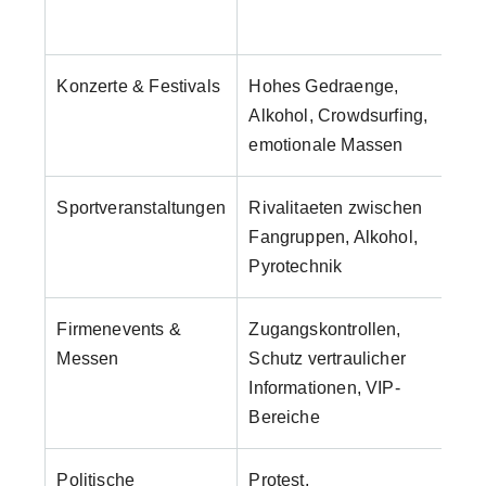
Si
Konzerte & Festivals
Hohes Gedraenge,
1 K
Alkohol, Crowdsurfing,
Be
emotionale Massen
Sportveranstaltungen
Rivalitaeten zwischen
1 K
Fangruppen, Alkohol,
Be
Pyrotechnik
Firmenevents &
Zugangskontrollen,
Ab
Messen
Schutz vertraulicher
min
Informationen, VIP-
Bereiche
Politische
Protest,
Ind