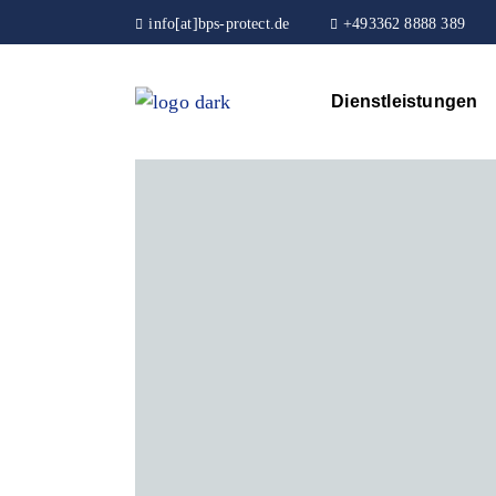
info[at]bps-protect.de
+493362 8888 389
Dienstleistungen