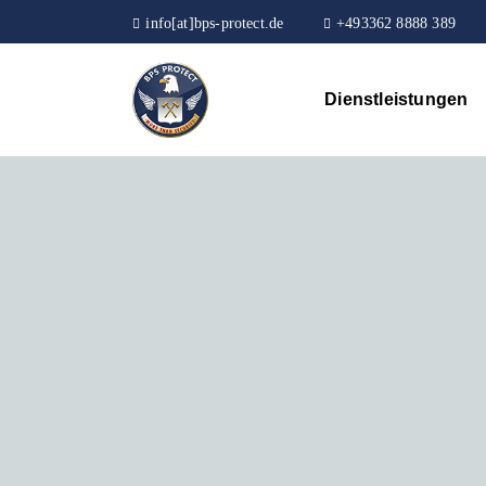
info[at]bps-protect.de
+493362 8888 389
Dienstleistungen