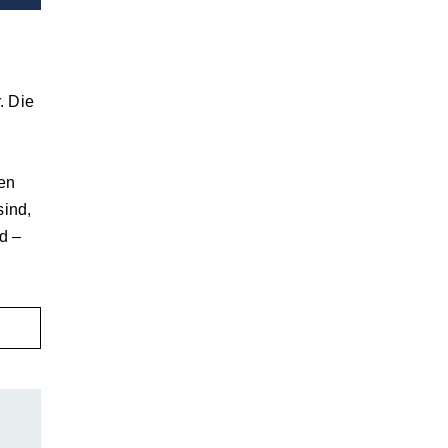
. Die
en
sind,
d –